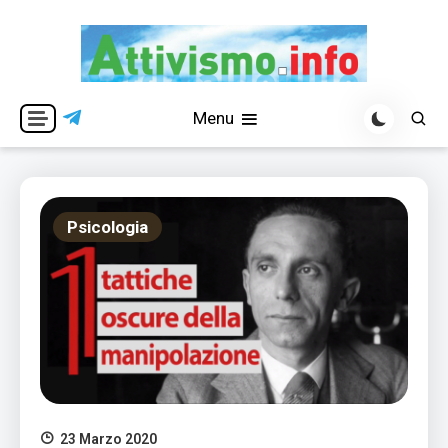
Skip
to
content
Per una visione libera ed indipendente
Attivismo.info
Menu
Psicologia
23 Marzo 2020