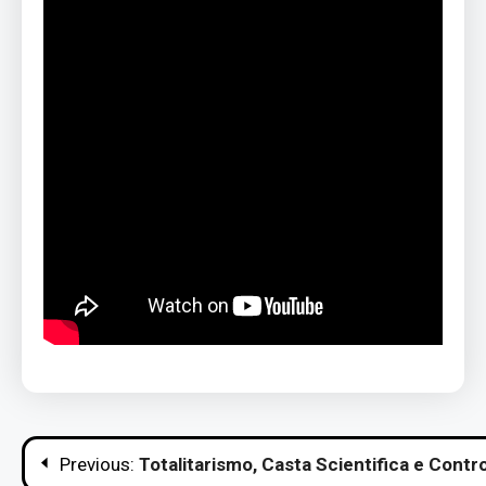
Navigazione
Previous:
Totalitarismo, Casta Scientifica e Contr