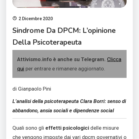
2 Dicembre 2020
Sindrome Da DPCM: L’opinione
Della Psicoterapeuta
Attivismo.info è anche su Telegram.
Clicca
qui
per entrare e rimanere aggiornato.
di Gianpaolo Pini
L’analisi della psicoterapeuta Clara Borri: senso di
abbandono, ansia sociali e dipendenze social
Quali sono gli
effetti psicologici
delle misure
che vengono imposte dai vari dpcm governativi o