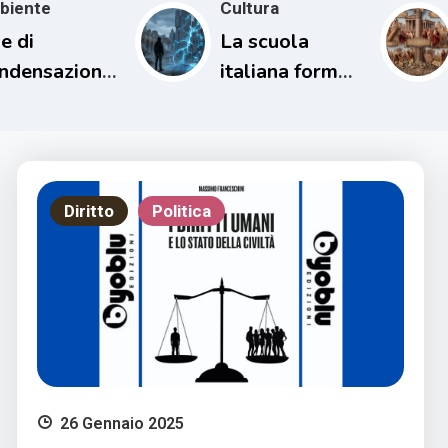
biente
Cultura
e di
La scuola
ndensazione
italiana forma
l loro
persone
patto sul
incapaci di
ima
comprendere il
proprio tempo
Diritto
Politica
26 Gennaio 2025