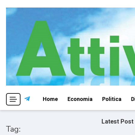
Skip
to
content
Per una visione libera ed indipendente
Attivismo.info
Home
Economia
Politica
D
Latest Post
Tag: