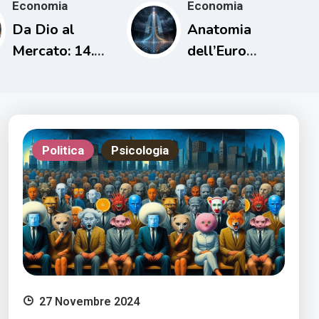
Economia
Economia
Da Dio al
Anatomia
Mercato: 14.
dell’Euro
L’uomo che
Digitale
cancellò i
debiti una sola
volta
Politica
Psicologia
27 Novembre 2024