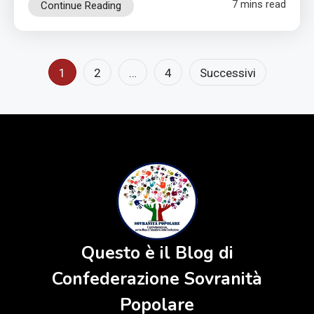
7 mins read
Continue Reading
Paginazione
1
2
…
4
Successivi
degli
articoli
Questo è il Blog di
Confederazione Sovranità
Popolare