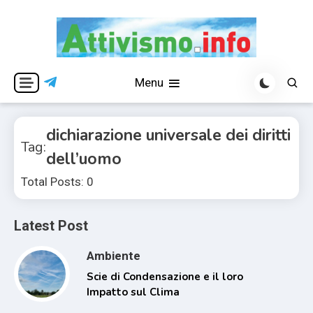
Skip
to
content
Per una visione libera ed indipendente
Attivismo.info
Menu
dichiarazione universale dei diritti
Tag:
dell’uomo
Total Posts: 0
Latest Post
Ambiente
Scie di Condensazione e il loro
Impatto sul Clima