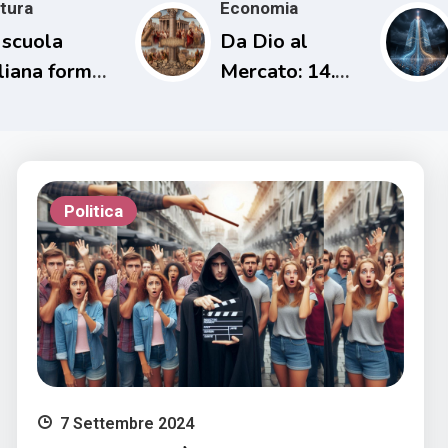
tura
Economia
 scuola
Da Dio al
aliana forma
Mercato: 14.
rsone
L’uomo che
capaci di
cancellò i
mprendere il
debiti una sola
oprio tempo
volta
Politica
7 Settembre 2024