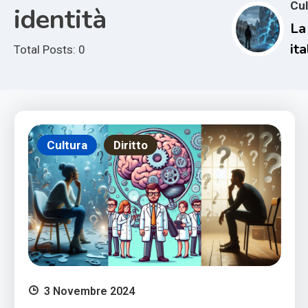
Cul
identità
La
it
Total Posts: 0
pe
in
co
pr
Cultura
Diritto
3 Novembre 2024