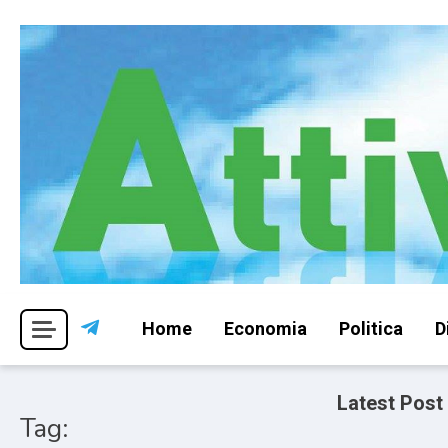
Skip
to
content
Per una visione libera ed indipendente
Attivismo.info
Home
Economia
Politica
D
Latest Post
Tag: