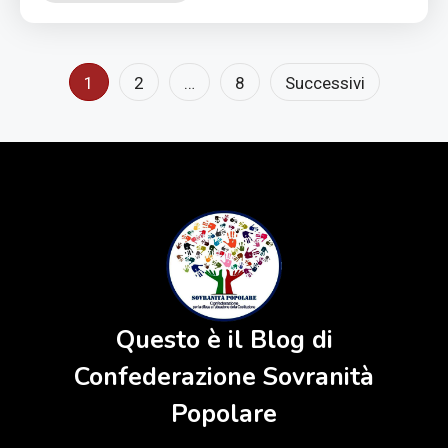
Paginazione
1
2
…
8
Successivi
degli
articoli
Questo è il Blog di
Confederazione Sovranità
Popolare