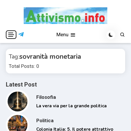
Skip
to
content
Per una visione libera ed indipendente
Attivismo.info
Menu
sovranità monetaria
Tag:
Total Posts: 0
Latest Post
Filosofia
La vera via per la grande politica
Politica
Colonia Italia: 5. Il potere attrattivo