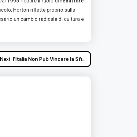
Dal 1995 ricopre il ruolo di
redattore
icolo, Horton riflette proprio sulla
ssario un cambio radicale di cultura e
Next:
l’Italia Non Può Vincere la Sfida Tecnologica con le Regole Attuali