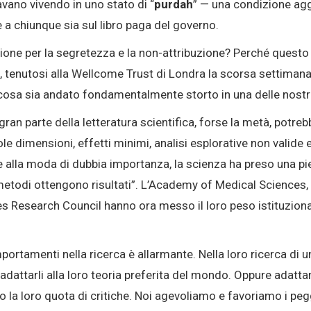
vano vivendo in uno stato di “
purdah
” — una condizione agg
e a chiunque sia sul libro paga del governo.
one per la segretezza e la non-attribuzione? Perché questo
a
, tenutosi alla Wellcome Trust di Londra la scorsa settimana,
alcosa sia andato fondamentalmente storto in una delle nost
 gran parte della letteratura scientifica, forse la metà, pot
le dimensioni, effetti minimi, analisi esplorative non valide e
 alla moda di dubbia importanza, la scienza ha preso una pie
metodi ottengono risultati”
. L’Academy of Medical Sciences, 
s Research Council hanno ora messo il loro peso istituziona
mportamenti nella ricerca è allarmante
. Nella loro ricerca di 
adattarli alla loro teoria preferita del mondo
. Oppure adattan
o la loro quota di critiche
. Noi agevoliamo e favoriamo i pe