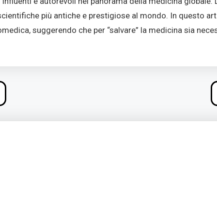
ù influenti e autorevoli nel panorama della medicina globale. 
 scientifiche più antiche e prestigiose al mondo. In questo art
a biomedica, suggerendo che per “salvare” la medicina sia nece