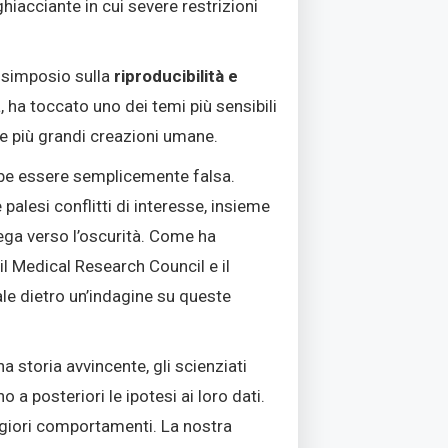
hiacciante in cui severe restrizioni
 simposio sulla
riproducibilità e
 ha toccato uno dei temi più sensibili
re più grandi creazioni umane
.
rebbe essere semplicemente falsa
.
 palesi conflitti di interesse, insieme
ga verso l’oscurità
. Come ha
il Medical Research Council e il
le dietro un’indagine su queste
una storia avvincente, gli scienziati
o a posteriori le ipotesi ai loro dati
.
ggiori comportamenti
. La nostra