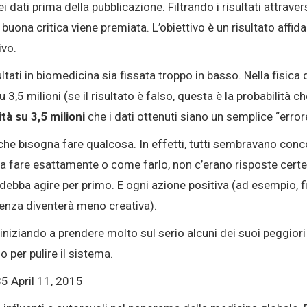
dei dati prima della pubblicazione
. Filtrando i risultati attrave
a buona critica viene premiata
. L’obiettivo è un risultato affida
ivo
.
tati in biomedicina sia fissata troppo in basso. Nella fisica del
 3,5 milioni (se il risultato è falso, questa è la probabilità che
ità su 3,5 milioni
che i dati ottenuti siano un semplice “error
 che bisogna fare qualcosa
. In effetti, tutti sembravano con
a fare esattamente o come farlo, non c’erano risposte cert
debba agire per primo
. E ogni azione positiva (ad esempio, f
enza diventerà meno creativa)
.
iniziando a prendere molto sul serio alcuni dei suoi peggiori 
o per pulire il sistema
.
5 April 11, 2015