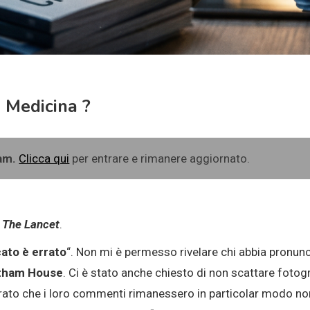
 Medicina ?
ram.
Clicca qui
per entrare e rimanere aggiornato.
i
The Lancet
.
cato è errato
“. Non mi è permesso rivelare chi abbia pronunc
tham House
. Ci è stato anche chiesto di non scattare fotogr
ato che i loro commenti rimanessero in particolar modo non c