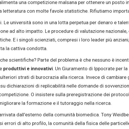
alimenta una competizione malsana per ottenere un posto in
la letteratura con molte favole statistiche
. Rifiutiamo impor
i
. Le università sono in una lotta perpetua per denaro e talen
ione ad alto impatto
. Le procedure di valutazione nazionale
tiche
. E i singoli scienziati, compresi i loro leader più anzi
nta la cattiva condotta
.
tiche scientifiche? Parte del problema è che nessuno è incent
re
produttivi e innovativi
. Un Giuramento di Ippocrate per la
riori strati di burocrazia alla ricerca. Invece di cambiare gl
 su dichiarazioni di replicabilità nelle domande di sovvenzio
 competizione. O insistere sulla preregistrazione dei protocol
migliorare la formazione e il tutoraggio nella ricerca.
arrivata dall’esterno della comunità biomedica
. Tony Weidber
si errori di alto profilo, la comunità della fisica delle partice