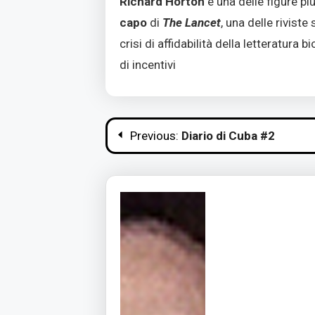
Richard Horton
è una delle figure pi
capo
di
The Lancet
, una delle riviste
crisi di affidabilità della letteratur
di incentivi
Navigazione
Previous:
Diario di Cuba #2
articoli