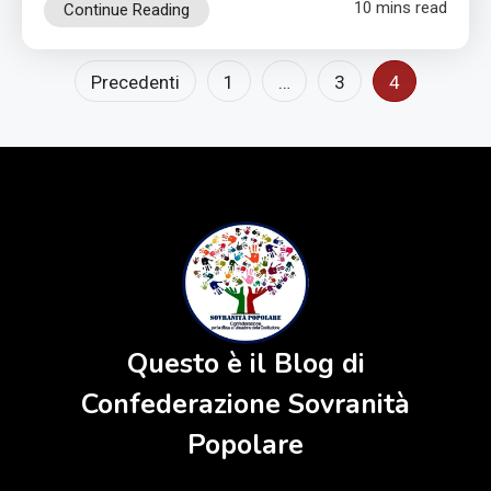
10 mins read
Continue Reading
Paginazione
Precedenti
1
…
3
4
degli
articoli
Questo è il Blog di
Confederazione Sovranità
Popolare