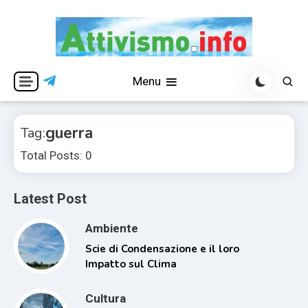
Skip
to
content
Per una visione libera ed indipendente
Attivismo.info
Menu
guerra
Tag:
Total Posts: 0
Latest Post
Ambiente
Scie di Condensazione e il loro
Impatto sul Clima
Cultura