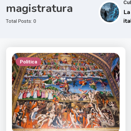
Cul
magistratura
La
it
Total Posts: 0
pe
in
co
pr
Politica