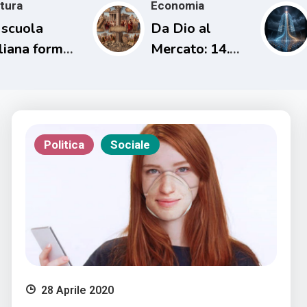
tura
Economia
 scuola
Da Dio al
aliana forma
Mercato: 14.
rsone
L’uomo che
capaci di
cancellò i
mprendere il
debiti una sola
oprio tempo
volta
Politica
Sociale
28 Aprile 2020