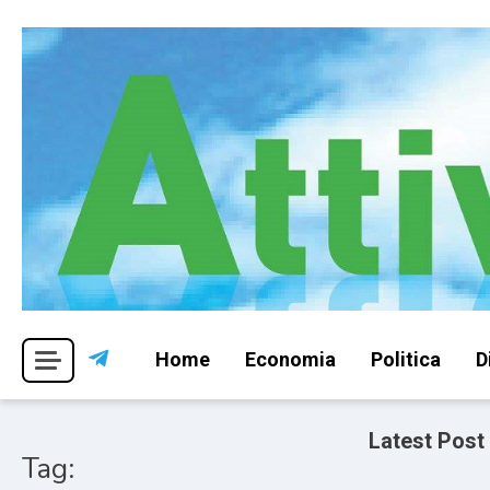
Skip
to
content
Per una visione libera ed indipendente
Attivismo.info
Home
Economia
Politica
D
Latest Post
Tag: